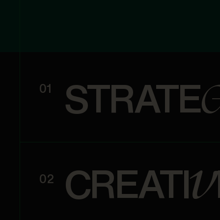
STRATE
01
v
CREATI
02